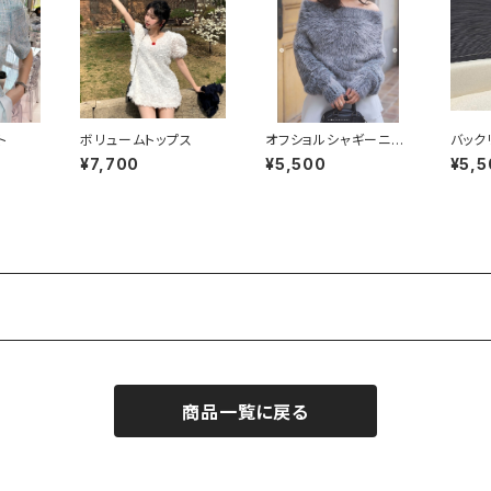
ト
ボリュームトップス
オフショルシャギーニッ
バック
トトップス
ックブ
¥7,700
¥5,500
¥5,5
商品一覧に戻る