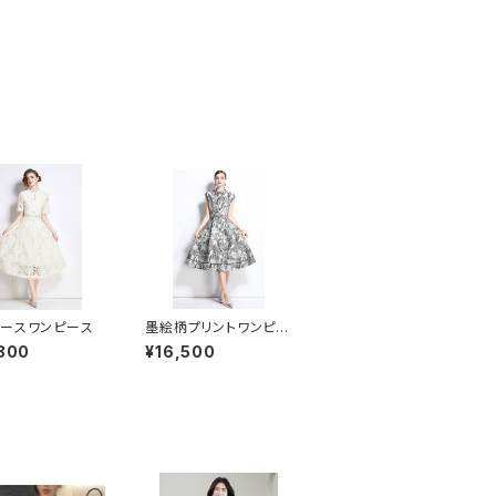
ースワンピース
墨絵柄プリントワンピー
ス
800
¥16,500