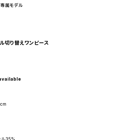
専属モデル
リル切り替えワンピース
available
cm
テル35%