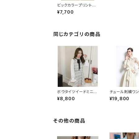
ビックカラープリントフ
リル切り替えワンピース
¥7,700
同じカテゴリの商品
ボウタイツイードミニワ
チュール刺繍ワ
ンピース
ス
¥8,800
¥19,800
その他の商品