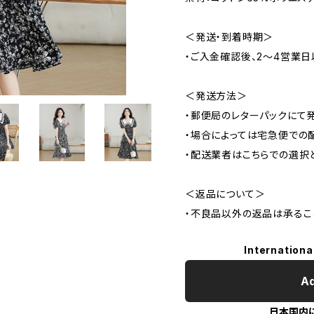
＜発送・到着時期＞
・ご入金確認後、2～4営業日
＜発送方法＞
・郵便局のレターパックにて
・場合によっては宅急便での
・配送業者はこちらでの選択
＜返品について＞
・不良品以外の返品は承るこ
Internationa
Ad
日本国内